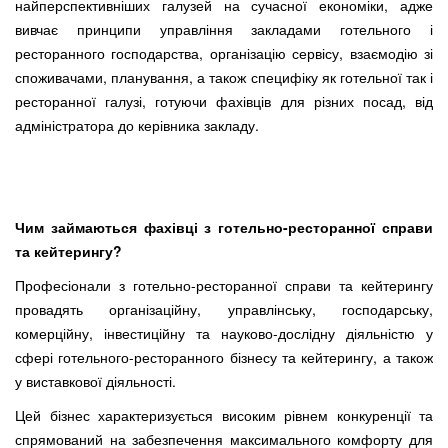
найперспективніших галузей на сучасної економіки, адже
вивчає принципи управління закладами готельного і
ресторанного господарства, організацію сервісу, взаємодію зі
споживачами, планування, а також специфіку як готельної так і
ресторанної галузі, готуючи фахівців для різних посад, від
адміністратора до керівника закладу.
Чим займаються фахівці з готельно-ресторанн
ої
справ
и
та кейтеринг
у
?
Професіонали з готельно-ресторанної справи та кейтерингу
провадять організаційну, управлінську, господарську,
комерційну, інвестиційну та науково-дослідну діяльністю у
сфері готельного-ресторанного бізнесу та кейтерингу, а також
у виставкової діяльності.
Цей бізнес характеризується високим рівнем конкуренції та
спрямований на забезпечення максимального комфорту для