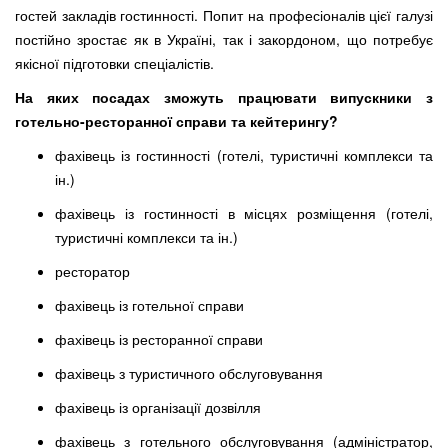
гостей закладів гостинності. Попит на професіоналів цієї галузі
постійно зростає як в Україні, так і закордоном, що потребує
якісної підготовки спеціалістів.
На яких посадах зможуть працювати
випускники
з
готельно-ресторанн
ої
справ
и
та кейтеринг
у
?
фахівець із гостинності (готелі, туристичні комплекси та
ін.)
фахівець із гостинності в місцях розміщення (готелі,
туристичні комплекси та ін.)
ресторатор
фахівець із готельної справи
фахівець із ресторанної справи
фахівець з туристичного обслуговування
фахівець із організації дозвілля
фахівець з готельного обслуговування (адміністратор,