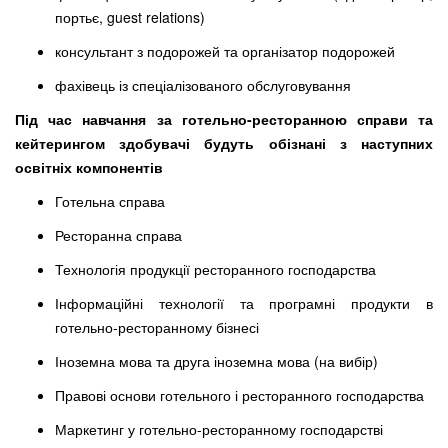
портьє, guest relations)
консультант з подорожей та організатор подорожей
фахівець із спеціалізованого обслуговування
Під час навчання
з
а
готельно-ресторанн
ою
справ
и
та
кейтеринг
ом здобувачі будуть обізнані з наступних
освітніх компонентів
Готельна справа
Ресторанна справа
Технологія продукції ресторанного господарства
Інформаційні технології та програмні продукти в
готельно-ресторанному бізнесі
Іноземна мова та друга іноземна мова (на вибір)
Правові основи готельного і ресторанного господарства
Маркетинг у готельно-ресторанному господарстві