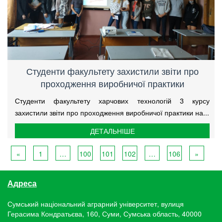
Студенти факультету захистили звіти про
проходження виробничої практики
Студенти факультету харчових технологій 3 курсу
захистили звіти про проходження виробничої практики на...
ДЕТАЛЬНІШЕ
«
1
…
100
101
102
…
106
»
Адреса
Сумський національний аграрний університет, вулиця
Герасима Кондратьєва, 160, Суми, Сумська область, 40000