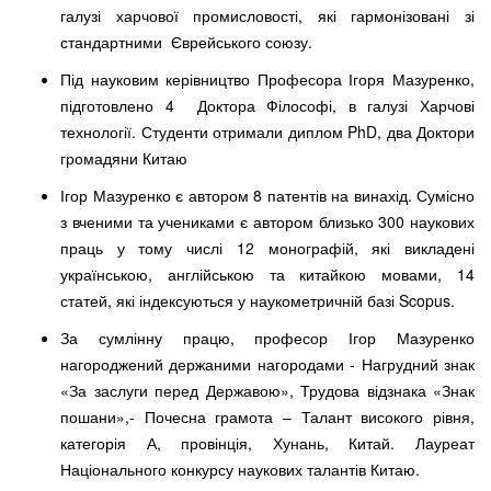
галузі харчової промисловості, які гармонізовані зі
стандартними Єврейського союзу.
Під науковим керівництво Професора Ігоря Мазуренко,
підготовлено 4 Доктора Філософі, в галузі Харчові
технології. Студенти отримали диплом PhD, два Доктори
громадяни Китаю
Ігор Мазуренко є автором 8 патентів на винахід. Сумісно
з вченими та учениками є автором близько 300 наукових
праць у тому числі 12 монографій, які викладені
українською, англійською та китайкою мовами, 14
статей, які індексуються у наукометричній базі Scopus.
За сумлінну працю, професор Ігор Мазуренко
нагороджений держаними нагородами - Нагрудний знак
«За заслуги перед Державою», Трудова відзнака «Знак
пошани»,- Почесна грамота – Талант високого рівня,
категорія А, провінція, Хунань, Китай. Лауреат
Національного конкурсу наукових талантів Китаю.